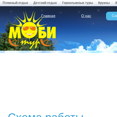
Пляжный отдых
Детский отдых
Горнолыжные туры
Круизы
Э
Главная
О нас
Сх